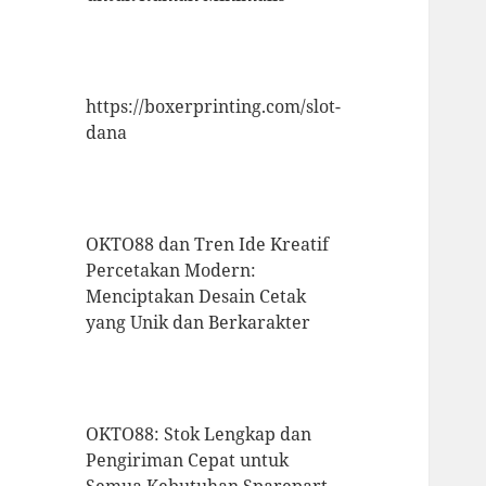
https://boxerprinting.com/slot-
dana
OKTO88 dan Tren Ide Kreatif
Percetakan Modern:
Menciptakan Desain Cetak
yang Unik dan Berkarakter
OKTO88: Stok Lengkap dan
Pengiriman Cepat untuk