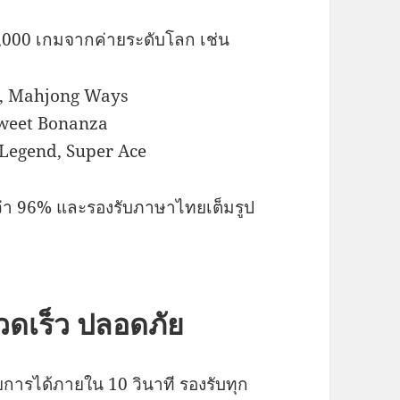
,000 เกมจากค่ายระดับโลก เช่น
r, Mahjong Ways
Sweet Bonanza
Legend, Super Ace
่า 96% และรองรับภาษาไทยเต็มรูป
วดเร็ว ปลอดภัย
ารได้ภายใน 10 วินาที รองรับทุก