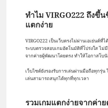
ทำไม VIRGO222 ถึงขึ้นชื
แตกง่าย
VIRGO222 เป็นเว็บตรงไม่ผ่านเอเย่นต์ที่
ระบบตรวจสอบเกมอัตโนมัติที่โปร่งใส ไม่มี
จากค่ายผู้พัฒนาโดยตรง ทำให้โอกาสโบน
เว็บไซต์ยังรองรับการเล่นผ่านมือถือทุกรุ่น 
เล่นสามารถสนุกได้ทุกที่ทุกเวลา
รวมเกมแตกง่ายจากค่ายดั