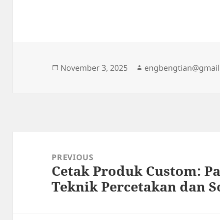
Posted
Author
November 3, 2025
engbengtian@gmai
on
Post
navigation
PREVIOUS
Cetak Produk Custom: P
Previous
Teknik Percetakan dan So
post: