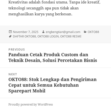
Kreativitas adalah fondasi utama. Tanpa ide kreatif,
teknologi secanggih apa pun tidak akan
menghasilkan karya yang berkesan.
Posted
Author
Categories
November 7, 2025
engbengtian@gmail.com
OKTO88
on
Tags
DAFTAR OKTO88
,
OKTO88 LOGIN
,
OKTO88 RESMI
Post
PREVIOUS
navigation
Panduan Cetak Produk Custom dan
Previous
Teknik Desain, Solusi Percetakan Bisnis
post:
NEXT
OKTO88: Stok Lengkap dan Pengiriman
Next
Cepat untuk Semua Kebutuhan
post:
Sparepart Mobil
Proudly powered by WordPress