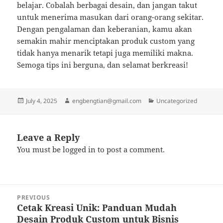
belajar. Cobalah berbagai desain, dan jangan takut
untuk menerima masukan dari orang-orang sekitar.
Dengan pengalaman dan keberanian, kamu akan
semakin mahir menciptakan produk custom yang
tidak hanya menarik tetapi juga memiliki makna.
Semoga tips ini berguna, dan selamat berkreasi!
Posted
Author
Categories
July 4, 2025
engbengtian@gmail.com
Uncategorized
on
Leave a Reply
You must be
logged in
to post a comment.
Post
PREVIOUS
navigation
Cetak Kreasi Unik: Panduan Mudah
Previous
Desain Produk Custom untuk Bisnis
post: