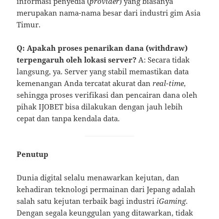
informasi penyedia (
provider
) yang biasanya
merupakan nama-nama besar dari industri gim Asia
Timur.
Q: Apakah proses penarikan dana (withdraw)
terpengaruh oleh lokasi server?
A: Secara tidak
langsung, ya. Server yang stabil memastikan data
kemenangan Anda tercatat akurat dan
real-time
,
sehingga proses verifikasi dan pencairan dana oleh
pihak IJOBET bisa dilakukan dengan jauh lebih
cepat dan tanpa kendala data.
Penutup
Dunia digital selalu menawarkan kejutan, dan
kehadiran teknologi permainan dari Jepang adalah
salah satu kejutan terbaik bagi industri
iGaming
.
Dengan segala keunggulan yang ditawarkan, tidak