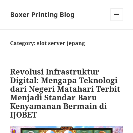
Boxer Printing Blog
MENU
AND
WIDGETS
Category:
slot server jepang
Revolusi Infrastruktur
Digital: Mengapa Teknologi
dari Negeri Matahari Terbit
Menjadi Standar Baru
Kenyamanan Bermain di
IJOBET