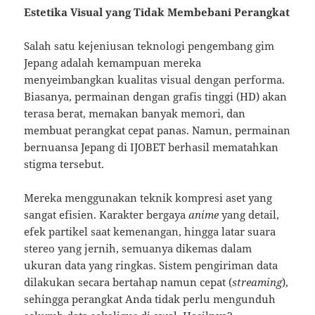
Estetika Visual yang Tidak Membebani Perangkat
Salah satu kejeniusan teknologi pengembang gim
Jepang adalah kemampuan mereka
menyeimbangkan kualitas visual dengan performa.
Biasanya, permainan dengan grafis tinggi (HD) akan
terasa berat, memakan banyak memori, dan
membuat perangkat cepat panas. Namun, permainan
bernuansa Jepang di IJOBET berhasil mematahkan
stigma tersebut.
Mereka menggunakan teknik kompresi aset yang
sangat efisien. Karakter bergaya
anime
yang detail,
efek partikel saat kemenangan, hingga latar suara
stereo yang jernih, semuanya dikemas dalam
ukuran data yang ringkas. Sistem pengiriman data
dilakukan secara bertahap namun cepat (
streaming
),
sehingga perangkat Anda tidak perlu mengunduh