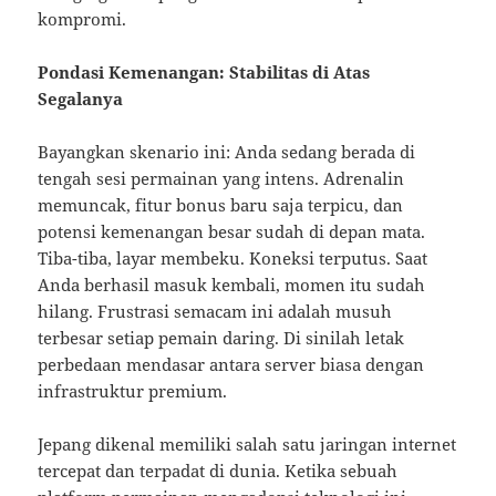
kompromi.
Pondasi Kemenangan: Stabilitas di Atas
Segalanya
Bayangkan skenario ini: Anda sedang berada di
tengah sesi permainan yang intens. Adrenalin
memuncak, fitur bonus baru saja terpicu, dan
potensi kemenangan besar sudah di depan mata.
Tiba-tiba, layar membeku. Koneksi terputus. Saat
Anda berhasil masuk kembali, momen itu sudah
hilang. Frustrasi semacam ini adalah musuh
terbesar setiap pemain daring. Di sinilah letak
perbedaan mendasar antara server biasa dengan
infrastruktur premium.
Jepang dikenal memiliki salah satu jaringan internet
tercepat dan terpadat di dunia. Ketika sebuah