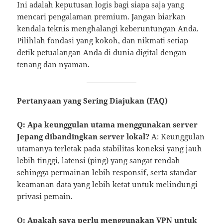
Ini adalah keputusan logis bagi siapa saja yang
mencari pengalaman premium. Jangan biarkan
kendala teknis menghalangi keberuntungan Anda.
Pilihlah fondasi yang kokoh, dan nikmati setiap
detik petualangan Anda di dunia digital dengan
tenang dan nyaman.
Pertanyaan yang Sering Diajukan (FAQ)
Q: Apa keunggulan utama menggunakan server
Jepang dibandingkan server lokal?
A: Keunggulan
utamanya terletak pada stabilitas koneksi yang jauh
lebih tinggi, latensi (ping) yang sangat rendah
sehingga permainan lebih responsif, serta standar
keamanan data yang lebih ketat untuk melindungi
privasi pemain.
Q: Apakah saya perlu menggunakan VPN untuk