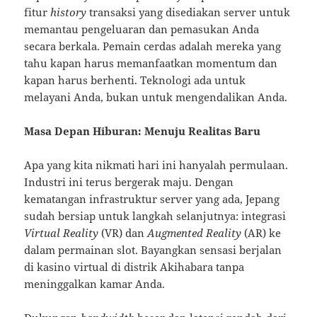
fitur
history
transaksi yang disediakan server untuk
memantau pengeluaran dan pemasukan Anda
secara berkala. Pemain cerdas adalah mereka yang
tahu kapan harus memanfaatkan momentum dan
kapan harus berhenti. Teknologi ada untuk
melayani Anda, bukan untuk mengendalikan Anda.
Masa Depan Hiburan: Menuju Realitas Baru
Apa yang kita nikmati hari ini hanyalah permulaan.
Industri ini terus bergerak maju. Dengan
kematangan infrastruktur server yang ada, Jepang
sudah bersiap untuk langkah selanjutnya: integrasi
Virtual Reality
(VR) dan
Augmented Reality
(AR) ke
dalam permainan slot. Bayangkan sensasi berjalan
di kasino virtual di distrik Akihabara tanpa
meninggalkan kamar Anda.