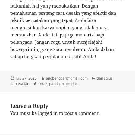
bukanlah hal yang menakutkan. Dengan
pemahaman tentang cara desain yang efektif dan
teknik percetakan yang tepat, Anda bisa
menghasilkan karya impian yang tidak hanya
memuaskan Anda, tetapi juga menarik bagi
pelanggan. Jangan ragu untuk menjelajahi
boxerprinting
yang siap membantu Anda dalam
setiap langkah perjalanan kreatif Anda!
Posted
Author
Categories
July 27, 2025
engbengtian@gmail.com
dan solusi
on
Tags
percetakan
cetak
,
panduan
,
produk
Leave a Reply
You must be
logged in
to post a comment.