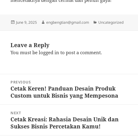
mencetaknya dengan cermat dan penuh gaya!
Posted
Author
Categories
June 9, 2025
engbengtian@gmail.com
Uncategorized
on
Leave a Reply
You must be
logged in
to post a comment.
Post
PREVIOUS
navigation
Cetak Keren! Panduan Desain Produk
Previous
Custom untuk Bisnis yang Mempesona
post:
NEXT
Cetak Kreasi: Rahasia Desain Unik dan
Next
Sukses Bisnis Percetakan Kamu!
post: