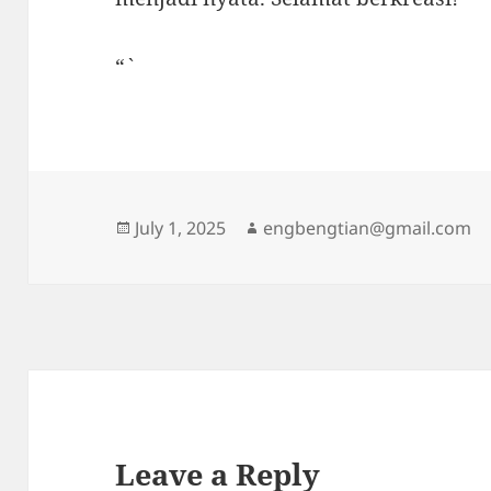
“`
Posted
Author
July 1, 2025
engbengtian@gmail.com
on
Leave a Reply