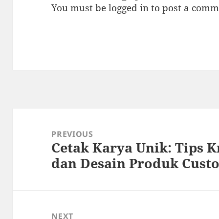
You must be
logged in
to post a comm
Post
navigation
PREVIOUS
Cetak Karya Unik: Tips K
Previous
dan Desain Produk Cus
post:
NEXT