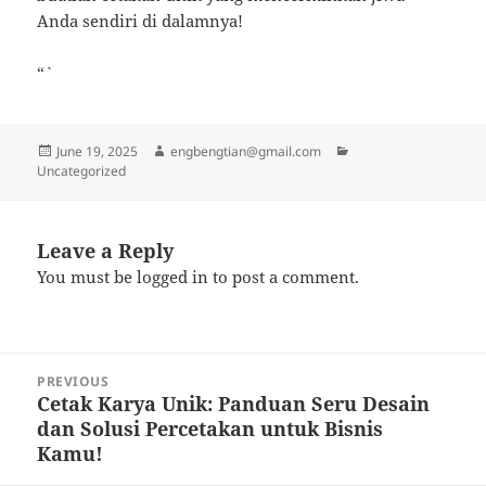
Anda sendiri di dalamnya!
“`
Posted
Author
Categories
June 19, 2025
engbengtian@gmail.com
on
Uncategorized
Leave a Reply
You must be
logged in
to post a comment.
Post
PREVIOUS
navigation
Cetak Karya Unik: Panduan Seru Desain
Previous
dan Solusi Percetakan untuk Bisnis
post:
Kamu!