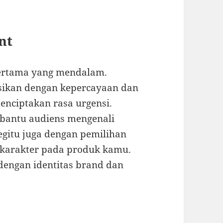
nt
rtama yang mendalam.
asikan dengan kepercayaan dan
enciptakan rasa urgensi.
bantu audiens mengenali
gitu juga dengan pemilihan
 karakter pada produk kamu.
 dengan identitas brand dan