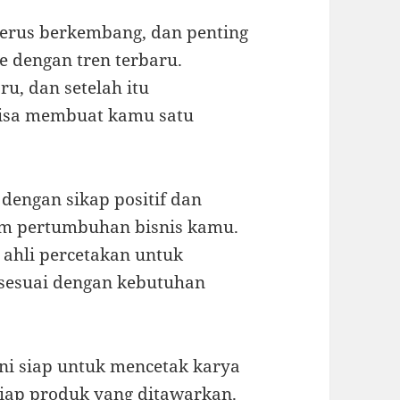
a terus berkembang, dan penting
te dengan tren terbaru.
ru, dan setelah itu
isa membuat kamu satu
dengan sikap positif dan
am pertumbuhan bisnis kamu.
 ahli percetakan untuk
 sesuai dengan kebutuhan
ni siap untuk mencetak karya
tiap produk yang ditawarkan.