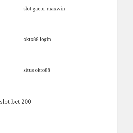
slot gacor maxwin
okto88 login
situs okto88
slot bet 200