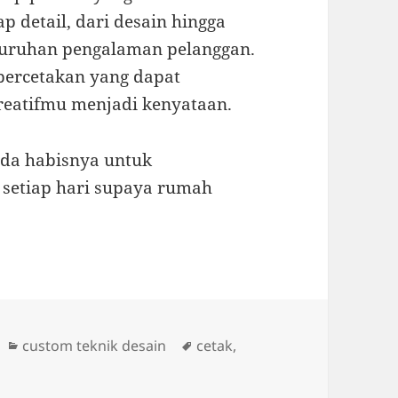
ap detail, dari desain hingga
eluruhan pengalaman pelanggan.
percetakan yang dapat
eatifmu menjadi kenyataan.
ada habisnya untuk
u setiap hari supaya rumah
Categories
Tags
custom teknik desain
cetak
,