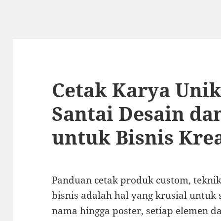
Cetak Karya Uni
Santai Desain da
untuk Bisnis Krea
Panduan cetak produk custom, teknik
bisnis adalah hal yang krusial untuk 
nama hingga poster, setiap elemen 