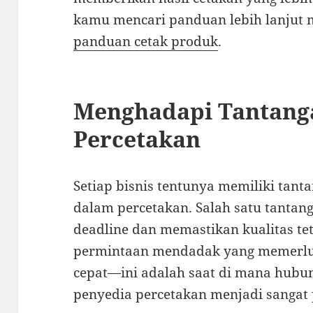
kamu mencari panduan lebih lanjut me
panduan cetak produk
.
Menghadapi Tantanga
Percetakan
Setiap bisnis tentunya memiliki tant
dalam percetakan. Salah satu tantan
deadline dan memastikan kualitas teta
permintaan mendadak yang memerlu
cepat—ini adalah saat di mana hubu
penyedia percetakan menjadi sangat 