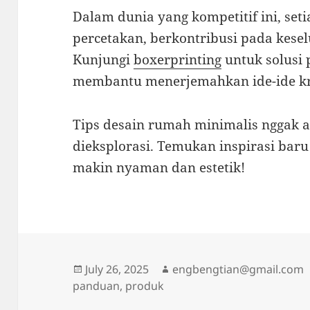
Dalam dunia yang kompetitif ini, seti
percetakan, berkontribusi pada kes
Kunjungi
boxerprinting
untuk solusi 
membantu menerjemahkan ide-ide kr
Tips desain rumah minimalis nggak 
dieksplorasi. Temukan inspirasi bar
makin nyaman dan estetik!
Posted
Author
July 26, 2025
engbengtian@gmail.com
on
panduan
,
produk