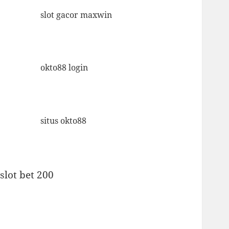
slot gacor maxwin
okto88 login
situs okto88
slot bet 200