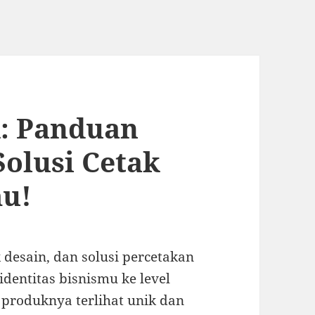
k: Panduan
Solusi Cetak
mu!
 desain, dan solusi percetakan
dentitas bisnismu ke level
 produknya terlihat unik dan