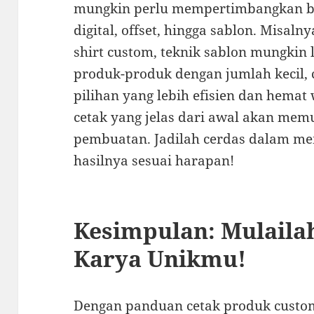
mungkin perlu mempertimbangkan ber
digital, offset, hingga sablon. Misaln
shirt custom, teknik sablon mungkin 
produk-produk dengan jumlah kecil, c
pilihan yang lebih efisien dan hema
cetak yang jelas dari awal akan me
pembuatan. Jadilah cerdas dalam mem
hasilnya sesuai harapan!
Kesimpulan: Mulaila
Karya Unikmu!
Dengan panduan cetak produk custom,