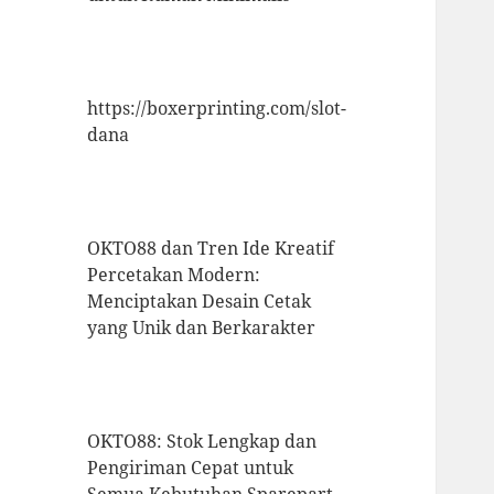
https://boxerprinting.com/slot-
dana
OKTO88 dan Tren Ide Kreatif
Percetakan Modern:
Menciptakan Desain Cetak
yang Unik dan Berkarakter
OKTO88: Stok Lengkap dan
Pengiriman Cepat untuk