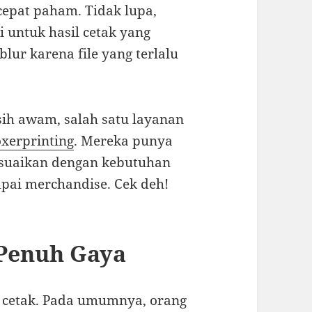
 cepat paham. Tidak lupa,
i untuk hasil cetak yang
lur karena file yang terlalu
ih awam, salah satu layanan
xerprinting
. Mereka punya
sesuaikan dengan kebutuhan
pai merchandise. Cek deh!
 Penuh Gaya
i cetak. Pada umumnya, orang