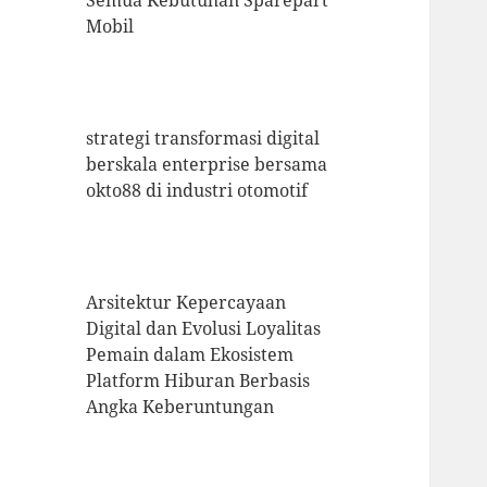
Semua Kebutuhan Sparepart
Mobil
strategi transformasi digital
berskala enterprise bersama
okto88 di industri otomotif
Arsitektur Kepercayaan
Digital dan Evolusi Loyalitas
Pemain dalam Ekosistem
Platform Hiburan Berbasis
Angka Keberuntungan