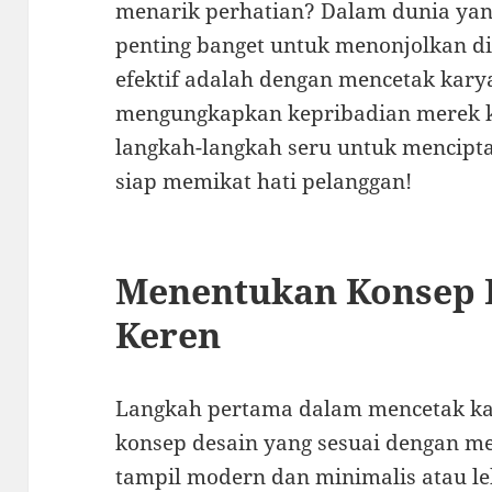
menarik perhatian? Dalam dunia yang
penting banget untuk menonjolkan dir
efektif adalah dengan mencetak kary
mengungkapkan kepribadian merek ka
langkah-langkah seru untuk mencipt
siap memikat hati pelanggan!
Menentukan Konsep 
Keren
Langkah pertama dalam mencetak ka
konsep desain yang sesuai dengan m
tampil modern dan minimalis atau le