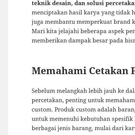
teknik desain, dan solusi percetaka
menciptakan hasil karya yang tidak h
juga membantu memperkuat brand ka
Mari kita jelajahi beberapa aspek pen
memberikan dampak besar pada bis
Memahami Cetakan 
Sebelum melangkah lebih jauh ke dal
percetakan, penting untuk memahami
custom. Produk custom adalah baran
untuk memenuhi kebutuhan spesifik k
berbagai jenis barang, mulai dari ka