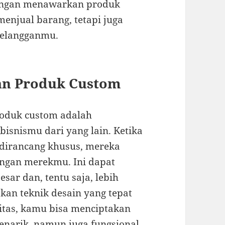
Dengan menawarkan produk
enjual barang, tetapi juga
pelangganmu.
n Produk Custom
roduk custom adalah
nismu dari yang lain. Ketika
dirancang khusus, mereka
dengan merekmu. Ini dapat
sar dan, tentu saja, lebih
an teknik desain yang tepat
itas, kamu bisa menciptakan
narik, namun juga fungsional.