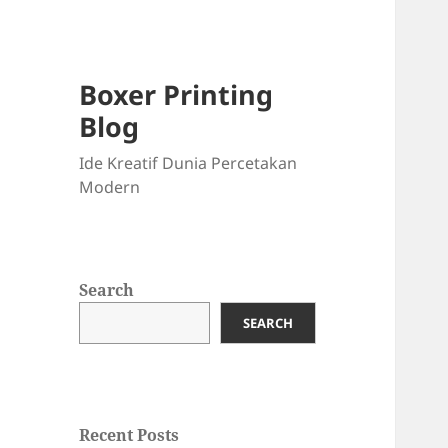
Boxer Printing
Blog
Ide Kreatif Dunia Percetakan
Modern
Search
SEARCH
Recent Posts