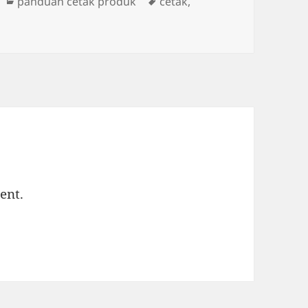
Categories
Tags
panduan cetak produk
cetak
,
ent.