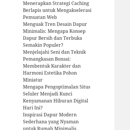
Menerapkan Strategi Caching
Berlapis untuk Mengakselerasi
Pemuatan Web
Menguak Tren Desain Dapur
Minimalis: Mengapa Konsep
Dapur Bersih dan Terbuka
Semakin Populer?
Menjelajahi Seni dan Teknik
Pemangkasan Bonsai:
Membentuk Karakter dan
Harmoni Estetika Pohon
Miniatur
Mengapa Pengoptimalan Situs
Seluler Menjadi Kunci
Kenyamanan Hiburan Digital
Hari Ini?
Inspirasi Dapur Modern
Sederhana yang Nyaman
untuk Rumah Minimalis