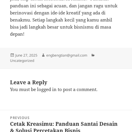
panduan ini sebagai acuan, dan jangan ragu untuk
berinovasi dengan ide-ide kreatif yang ada di
benakmu. Setiap langkah kecil yang kamu ambil
bisa jadi langkah besar untuk bisnismu di masa
depan!
Posted
Author
Categories
June 27, 2025
engbengtian@gmail.com
on
Uncategorized
Leave a Reply
You must be
logged in
to post a comment.
Post
PREVIOUS
navigation
Cetak Kreasimu: Panduan Santai Desain
Previous
& Solusi Percetakan Bisnis
post: