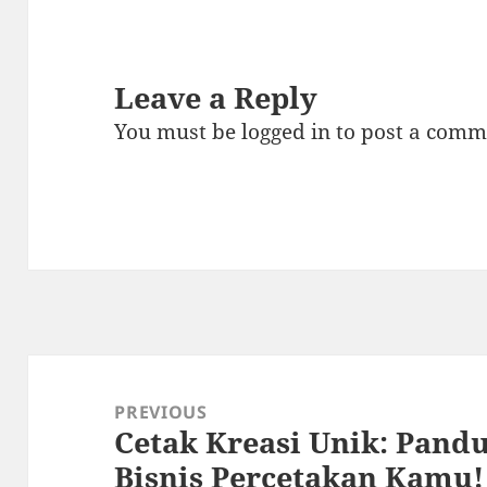
Leave a Reply
You must be
logged in
to post a comm
Post
navigation
PREVIOUS
Cetak Kreasi Unik: Pand
Previous
Bisnis Percetakan Kamu!
post: