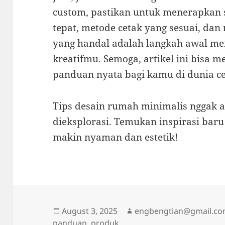
custom, pastikan untuk menerapkan s
tepat, metode cetak yang sesuai, da
yang handal adalah langkah awal me
kreatifmu. Semoga, artikel ini bisa
panduan nyata bagi kamu di dunia c
Tips desain rumah minimalis nggak 
dieksplorasi. Temukan inspirasi bar
makin nyaman dan estetik!
Posted
Author
August 3, 2025
engbengtian@gmail.c
on
panduan
,
produk