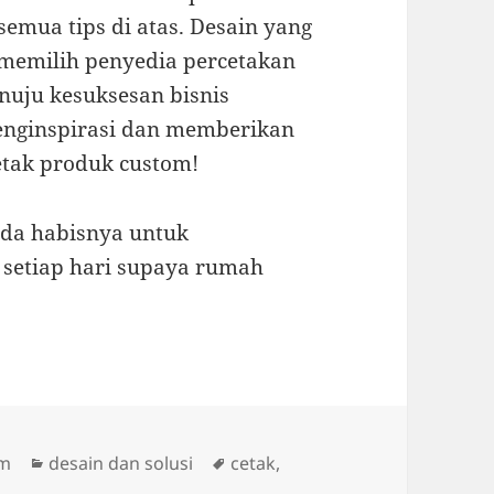
emua tips di atas. Desain yang
n memilih penyedia percetakan
nuju kesuksesan bisnis
 menginspirasi dan memberikan
etak produk custom!
ada habisnya untuk
u setiap hari supaya rumah
Categories
Tags
om
desain dan solusi
cetak
,