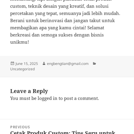
custom, teknik desain yang kreatif, dan solusi
percetakan yang tepat, semuanya jadi lebih mudah.
Berani untuk berinovasi dan jangan takut untuk
membagikan apa yang kamu cintai! Selamat
berkreasi dan semoga sukses dengan bisnis
unikmu!
Posted
Author
Categories
June 15, 2025
engbengtian@gmail.com
on
Uncategorized
Leave a Reply
You must be
logged in
to post a comment.
Post
PREVIOUS
navigation
Cetak Produk Custom: Tips Seru untuk
Previous