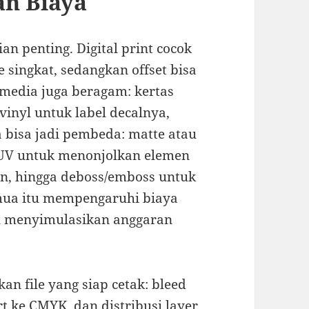
n Biaya
n penting. Digital print cocok
 singkat, sedangkan offset bisa
 media juga beragam: kertas
inyl untuk label decalnya,
a bisa jadi pembeda: matte atau
 UV untuk menonjolkan elemen
an, hingga deboss/emboss untuk
ua itu mempengaruhi biaya
lu menyimulasikan anggaran
an file yang siap cetak: bleed
t ke CMYK, dan distribusi layer