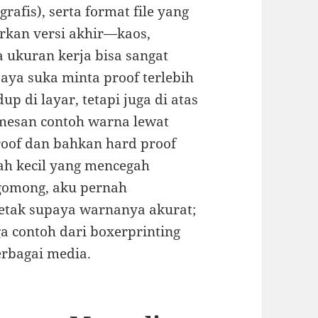
grafis), serta format file yang
irkan versi akhir—kaos,
ukuran kerja bisa sangat
saya suka minta proof terlebih
p di layar, tetapi juga di atas
memesan contoh warna lewat
roof dan bahkan hard proof
ah kecil yang mencegah
gomong, aku pernah
tak supaya warnanya akurat;
uga contoh dari boxerprinting
erbagai media.