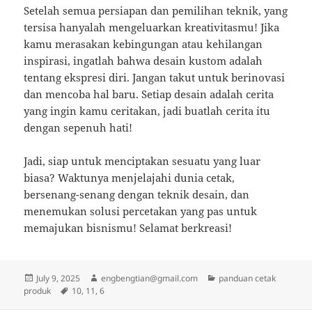
Setelah semua persiapan dan pemilihan teknik, yang
tersisa hanyalah mengeluarkan kreativitasmu! Jika
kamu merasakan kebingungan atau kehilangan
inspirasi, ingatlah bahwa desain kustom adalah
tentang ekspresi diri. Jangan takut untuk berinovasi
dan mencoba hal baru. Setiap desain adalah cerita
yang ingin kamu ceritakan, jadi buatlah cerita itu
dengan sepenuh hati!
Jadi, siap untuk menciptakan sesuatu yang luar
biasa? Waktunya menjelajahi dunia cetak,
bersenang-senang dengan teknik desain, dan
menemukan solusi percetakan yang pas untuk
memajukan bisnismu! Selamat berkreasi!
Posted
Author
Categories
July 9, 2025
engbengtian@gmail.com
panduan cetak
on
Tags
produk
10
,
11
,
6