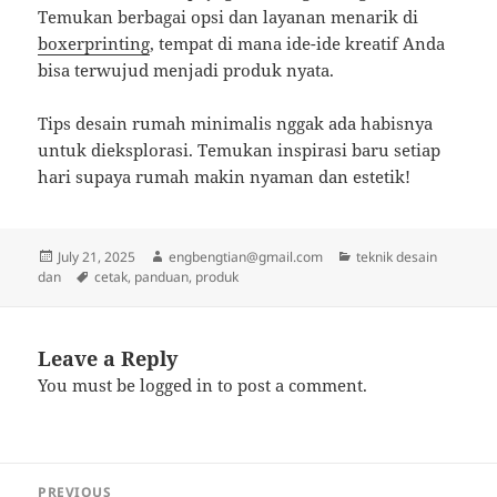
Temukan berbagai opsi dan layanan menarik di
boxerprinting
, tempat di mana ide-ide kreatif Anda
bisa terwujud menjadi produk nyata.
Tips desain rumah minimalis nggak ada habisnya
untuk dieksplorasi. Temukan inspirasi baru setiap
hari supaya rumah makin nyaman dan estetik!
Posted
Author
Categories
July 21, 2025
engbengtian@gmail.com
teknik desain
on
Tags
dan
cetak
,
panduan
,
produk
Leave a Reply
You must be
logged in
to post a comment.
Post
PREVIOUS