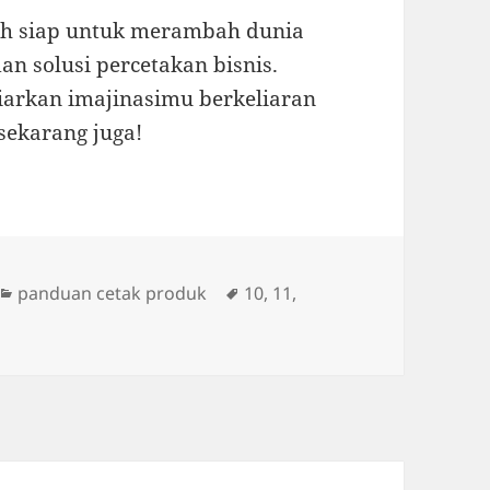
bih siap untuk merambah dunia
an solusi percetakan bisnis.
 biarkan imajinasimu berkeliaran
ekarang juga!
Categories
Tags
panduan cetak produk
10
,
11
,