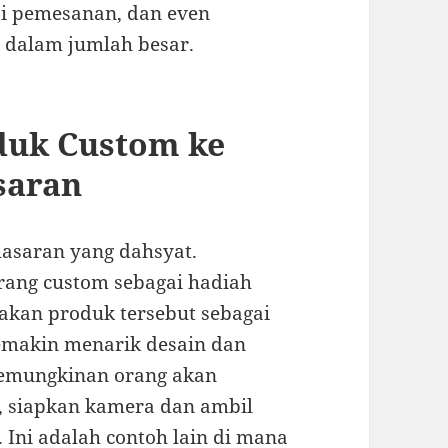
si pemesanan, dan even
 dalam jumlah besar.
uk Custom ke
saran
masaran yang dahsyat.
rang custom sebagai hadiah
akan produk tersebut sebagai
emakin menarik desain dan
kemungkinan orang akan
, siapkan kamera dan ambil
 Ini adalah contoh lain di mana