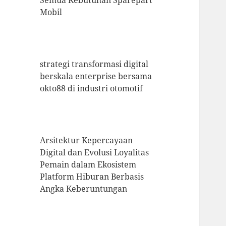
Semua Kebutuhan Sparepart
Mobil
strategi transformasi digital
berskala enterprise bersama
okto88 di industri otomotif
Arsitektur Kepercayaan
Digital dan Evolusi Loyalitas
Pemain dalam Ekosistem
Platform Hiburan Berbasis
Angka Keberuntungan