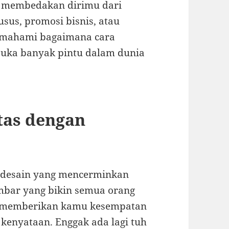
tuk membedakan dirimu dari
usus, promosi bisnis, atau
emahami bagaimana cara
uka banyak pintu dalam dunia
tas dengan
desain yang mencerminkan
mbar yang bikin semua orang
om memberikan kamu kesempatan
 kenyataan. Enggak ada lagi tuh