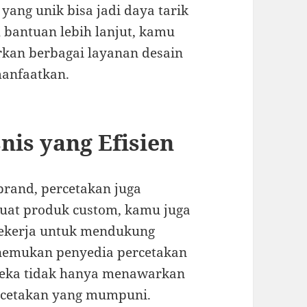
yang unik bisa jadi daya tarik
 bantuan lebih lanjut, kamu
an berbagai layanan desain
manfaatkan.
nis yang Efisien
brand, percetakan juga
buat produk custom, kamu juga
bekerja untuk mendukung
enemukan penyedia percetakan
reka tidak hanya menawarkan
as cetakan yang mumpuni.