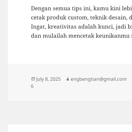
Dengan semua tips ini, kamu kini le
cetak produk custom, teknik desain, d
Ingat, kreativitas adalah kunci, jadi
dan mulailah mencetak keunikanmu s
Posted
Author
July 8, 2025
engbengtian@gmail.com
on
6