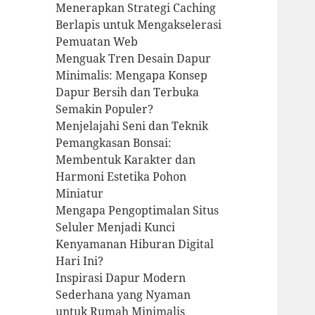
Menerapkan Strategi Caching
Berlapis untuk Mengakselerasi
Pemuatan Web
Menguak Tren Desain Dapur
Minimalis: Mengapa Konsep
Dapur Bersih dan Terbuka
Semakin Populer?
Menjelajahi Seni dan Teknik
Pemangkasan Bonsai:
Membentuk Karakter dan
Harmoni Estetika Pohon
Miniatur
Mengapa Pengoptimalan Situs
Seluler Menjadi Kunci
Kenyamanan Hiburan Digital
Hari Ini?
Inspirasi Dapur Modern
Sederhana yang Nyaman
untuk Rumah Minimalis