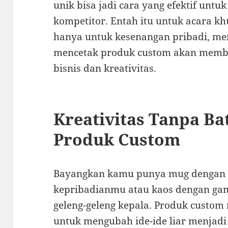
unik bisa jadi cara yang efektif un
kompetitor. Entah itu untuk acara kh
hanya untuk kesenangan pribadi, m
mencetak produk custom akan memb
bisnis dan kreativitas.
Kreativitas Tanpa Ba
Produk Custom
Bayangkan kamu punya mug dengan 
kepribadianmu atau kaos dengan ga
geleng-geleng kepala. Produk cust
untuk mengubah ide-ide liar menjadi