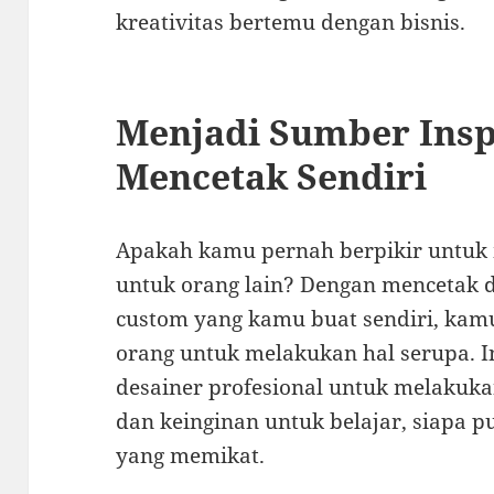
kreativitas bertemu dengan bisnis.
Menjadi Sumber Insp
Mencetak Sendiri
Apakah kamu pernah berpikir untuk 
untuk orang lain? Dengan mencetak 
custom yang kamu buat sendiri, kam
orang untuk melakukan hal serupa. In
desainer profesional untuk melakuka
dan keinginan untuk belajar, siapa 
yang memikat.