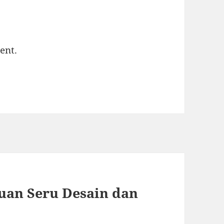
ent.
uan Seru Desain dan
!