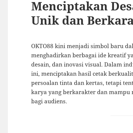
Menciptakan Des
Unik dan Berkar
OKTO88 kini menjadi simbol baru da
menghadirkan berbagai ide kreatif 
desain, dan inovasi visual. Dalam in
ini, menciptakan hasil cetak berkuali
persoalan tinta dan kertas, tetapi t
karya yang berkarakter dan mampu
bagi audiens.