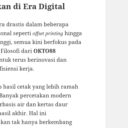
an di Era Digital
ra drastis dalam beberapa
ional seperti
hingga
offset printing
tinggi, semua kini berfokus pada
 Filosofi dari
OKTO88
ntuk terus berinovasi dan
siensi kerja.
p hasil cetak yang lebih ramah
 Banyak percetakan modern
rbasis air dan kertas daur
sil akhir. Hal ini
akan tak hanya berkembang