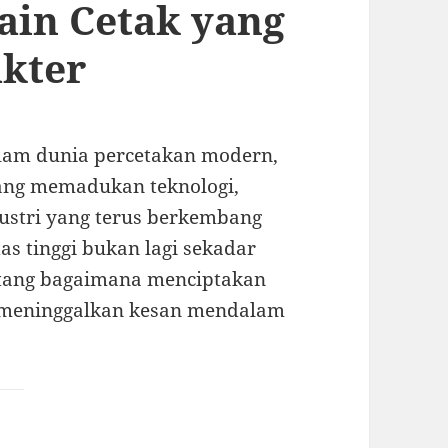
ain Cetak yang
akter
lam dunia percetakan modern,
yang memadukan teknologi,
dustri yang terus berkembang
tas tinggi bukan lagi sekadar
entang bagaimana menciptakan
 meninggalkan kesan mendalam