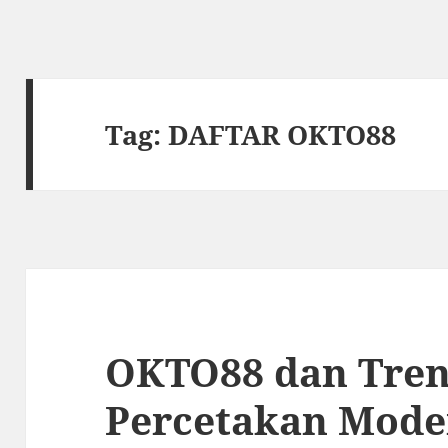
Tag:
DAFTAR OKTO88
OKTO88 dan Tren 
Percetakan Mode