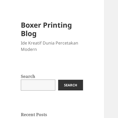
Boxer Printing
Blog
Ide Kreatif Dunia Percetakan
Modern
Search
SEARCH
Recent Posts