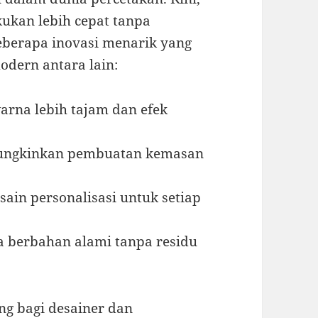
kukan lebih cepat tanpa
eberapa inovasi menarik yang
odern antara lain:
rna lebih tajam dan efek
gkinkan pembuatan kemasan
ain personalisasi untuk setiap
 berbahan alami tanpa residu
g bagi desainer dan