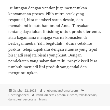
Hubungan dengan vendor juga menentukan
kenyamanan proses. Pilih mitra cetak yang
responsif, bisa memberi saran desain, dan
memahami kebutuhan brand Anda. Tanyakan
tentang daya tahan finishing untuk produk tertentu,
atau bagaimana menjaga warna konsisten di
berbagai media. Yah, begitulah—dunia cetak itu
praktis, tetapi dipahami dengan nuansa yang tepat
bisa jadi senjata bisnis yang kuat. Dengan
pendekatan yang sabar dan teliti, proyek kecil bisa
tumbuh menjadi lini produk yang andal dan
menguntungkan.
Posted
Author
Categories
October 22, 2025
engbengtian@gmail.com
on
Tags
Uncategorized
Panduan cetak produk custom, teknik desain,
dan solusi percetakan bisnis
Post