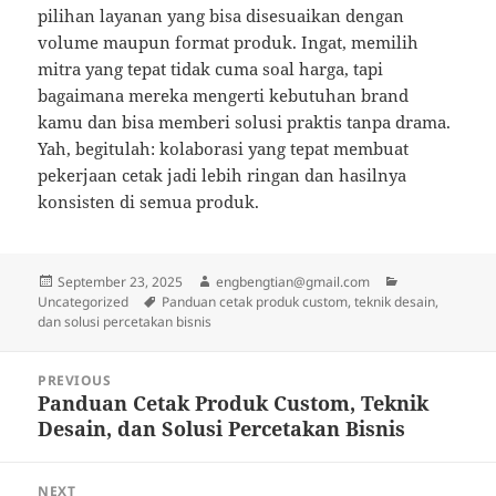
pilihan layanan yang bisa disesuaikan dengan
volume maupun format produk. Ingat, memilih
mitra yang tepat tidak cuma soal harga, tapi
bagaimana mereka mengerti kebutuhan brand
kamu dan bisa memberi solusi praktis tanpa drama.
Yah, begitulah: kolaborasi yang tepat membuat
pekerjaan cetak jadi lebih ringan dan hasilnya
konsisten di semua produk.
Posted
Author
Categories
September 23, 2025
engbengtian@gmail.com
on
Tags
Uncategorized
Panduan cetak produk custom, teknik desain,
dan solusi percetakan bisnis
Post
PREVIOUS
navigation
Panduan Cetak Produk Custom, Teknik
Previous
Desain, dan Solusi Percetakan Bisnis
post:
NEXT