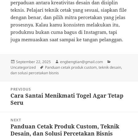
perpaduan antara kreativitas desain dan disiplin
teknis. Pelajari teknik cetak yang sesuai, siapkan file
dengan benar, dan pilih mitra percetakan yang jelas
prosesnya. Kalau kamu konsisten melakukan itu,
produkmu bukan cuma bagus di Instagram, tapi
juga memuaskan saat sampai ke tangan pelanggan.
Posted
Author
Categories
September 22, 2025
engbengtian@gmail.com
on
Tags
Uncategorized
Panduan cetak produk custom, teknik desain,
dan solusi percetakan bisnis
Post
PREVIOUS
navigation
Cara Santai Menikmati Togel Agar Tetap
Previous
Seru
post:
NEXT
Panduan Cetak Produk Custom, Teknik
Next
Desain, dan Solusi Percetakan Bisnis
post: