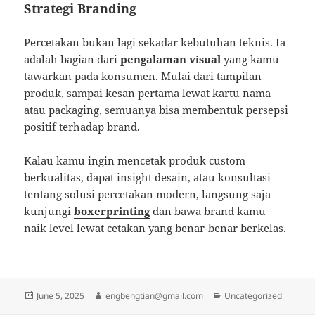
Strategi Branding
Percetakan bukan lagi sekadar kebutuhan teknis. Ia
adalah bagian dari
pengalaman visual
yang kamu
tawarkan pada konsumen. Mulai dari tampilan
produk, sampai kesan pertama lewat kartu nama
atau packaging, semuanya bisa membentuk persepsi
positif terhadap brand.
Kalau kamu ingin mencetak produk custom
berkualitas, dapat insight desain, atau konsultasi
tentang solusi percetakan modern, langsung saja
kunjungi
boxerprinting
dan bawa brand kamu
naik level lewat cetakan yang benar-benar berkelas.
Posted
Author
Categories
June 5, 2025
engbengtian@gmail.com
Uncategorized
on