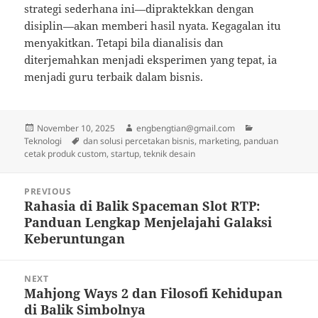
strategi sederhana ini—dipraktekkan dengan
disiplin—akan memberi hasil nyata. Kegagalan itu
menyakitkan. Tetapi bila dianalisis dan
diterjemahkan menjadi eksperimen yang tepat, ia
menjadi guru terbaik dalam bisnis.
Posted
Author
Categories
November 10, 2025
engbengtian@gmail.com
on
Tags
Teknologi
dan solusi percetakan bisnis
,
marketing
,
panduan
cetak produk custom
,
startup
,
teknik desain
Post
PREVIOUS
navigation
Rahasia di Balik Spaceman Slot RTP:
Previous
Panduan Lengkap Menjelajahi Galaksi
post:
Keberuntungan
NEXT
Mahjong Ways 2 dan Filosofi Kehidupan
Next
di Balik Simbolnya
post: