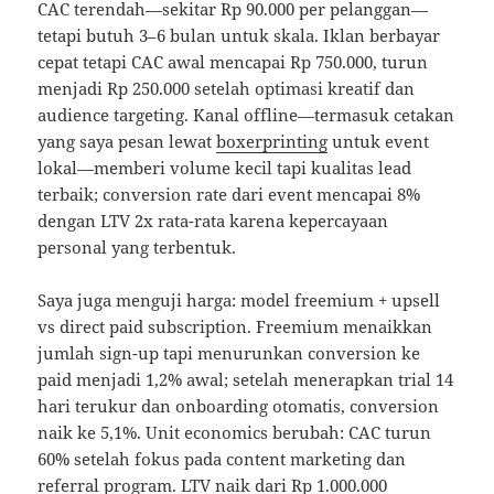
CAC terendah—sekitar Rp 90.000 per pelanggan—
tetapi butuh 3–6 bulan untuk skala. Iklan berbayar
cepat tetapi CAC awal mencapai Rp 750.000, turun
menjadi Rp 250.000 setelah optimasi kreatif dan
audience targeting. Kanal offline—termasuk cetakan
yang saya pesan lewat
boxerprinting
untuk event
lokal—memberi volume kecil tapi kualitas lead
terbaik; conversion rate dari event mencapai 8%
dengan LTV 2x rata-rata karena kepercayaan
personal yang terbentuk.
Saya juga menguji harga: model freemium + upsell
vs direct paid subscription. Freemium menaikkan
jumlah sign-up tapi menurunkan conversion ke
paid menjadi 1,2% awal; setelah menerapkan trial 14
hari terukur dan onboarding otomatis, conversion
naik ke 5,1%. Unit economics berubah: CAC turun
60% setelah fokus pada content marketing dan
referral program. LTV naik dari Rp 1.000.000