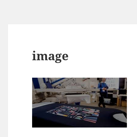
image