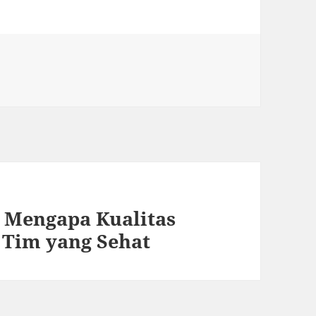
: Mengapa Kualitas
 Tim yang Sehat