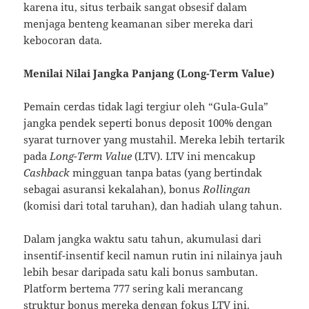
karena itu, situs terbaik sangat obsesif dalam
menjaga benteng keamanan siber mereka dari
kebocoran data.
Menilai Nilai Jangka Panjang (Long-Term Value)
Pemain cerdas tidak lagi tergiur oleh “Gula-Gula”
jangka pendek seperti bonus deposit 100% dengan
syarat turnover yang mustahil. Mereka lebih tertarik
pada
Long-Term Value
(LTV). LTV ini mencakup
Cashback
mingguan tanpa batas (yang bertindak
sebagai asuransi kekalahan), bonus
Rollingan
(komisi dari total taruhan), dan hadiah ulang tahun.
Dalam jangka waktu satu tahun, akumulasi dari
insentif-insentif kecil namun rutin ini nilainya jauh
lebih besar daripada satu kali bonus sambutan.
Platform bertema 777 sering kali merancang
struktur bonus mereka dengan fokus LTV ini.