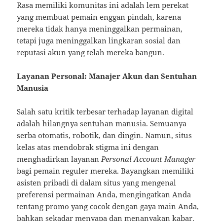
Rasa memiliki komunitas ini adalah lem perekat
yang membuat pemain enggan pindah, karena
mereka tidak hanya meninggalkan permainan,
tetapi juga meninggalkan lingkaran sosial dan
reputasi akun yang telah mereka bangun.
Layanan Personal: Manajer Akun dan Sentuhan
Manusia
Salah satu kritik terbesar terhadap layanan digital
adalah hilangnya sentuhan manusia. Semuanya
serba otomatis, robotik, dan dingin. Namun, situs
kelas atas mendobrak stigma ini dengan
menghadirkan layanan
Personal Account Manager
bagi pemain reguler mereka. Bayangkan memiliki
asisten pribadi di dalam situs yang mengenal
preferensi permainan Anda, mengingatkan Anda
tentang promo yang cocok dengan gaya main Anda,
bahkan sekadar menyapa dan menanyakan kabar.