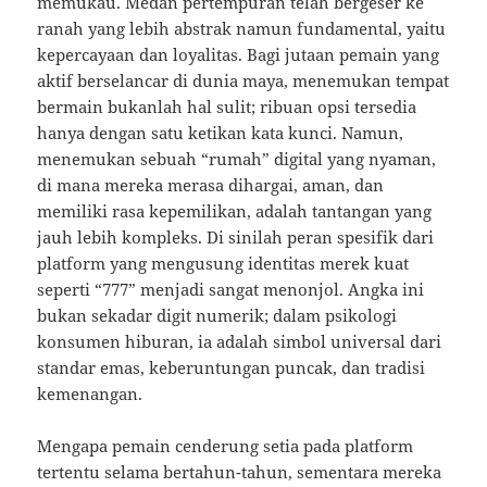
memukau. Medan pertempuran telah bergeser ke
ranah yang lebih abstrak namun fundamental, yaitu
kepercayaan dan loyalitas. Bagi jutaan pemain yang
aktif berselancar di dunia maya, menemukan tempat
bermain bukanlah hal sulit; ribuan opsi tersedia
hanya dengan satu ketikan kata kunci. Namun,
menemukan sebuah “rumah” digital yang nyaman,
di mana mereka merasa dihargai, aman, dan
memiliki rasa kepemilikan, adalah tantangan yang
jauh lebih kompleks. Di sinilah peran spesifik dari
platform yang mengusung identitas merek kuat
seperti “777” menjadi sangat menonjol. Angka ini
bukan sekadar digit numerik; dalam psikologi
konsumen hiburan, ia adalah simbol universal dari
standar emas, keberuntungan puncak, dan tradisi
kemenangan.
Mengapa pemain cenderung setia pada platform
tertentu selama bertahun-tahun, sementara mereka