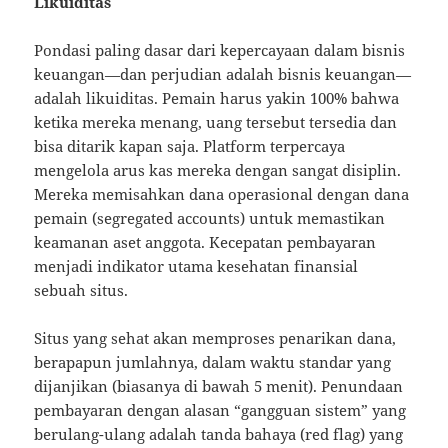
Likuiditas
Pondasi paling dasar dari kepercayaan dalam bisnis
keuangan—dan perjudian adalah bisnis keuangan—
adalah likuiditas. Pemain harus yakin 100% bahwa
ketika mereka menang, uang tersebut tersedia dan
bisa ditarik kapan saja. Platform terpercaya
mengelola arus kas mereka dengan sangat disiplin.
Mereka memisahkan dana operasional dengan dana
pemain (segregated accounts) untuk memastikan
keamanan aset anggota. Kecepatan pembayaran
menjadi indikator utama kesehatan finansial
sebuah situs.
Situs yang sehat akan memproses penarikan dana,
berapapun jumlahnya, dalam waktu standar yang
dijanjikan (biasanya di bawah 5 menit). Penundaan
pembayaran dengan alasan “gangguan sistem” yang
berulang-ulang adalah tanda bahaya (red flag) yang