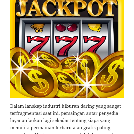
Dalam lanskap industri hiburan daring yang sangat
terfragmentasi saat ini, persaingan antar penyedia
layanan bukan lagi sekadar tentang siapa yang
memiliki permainan terbaru atau grafis paling