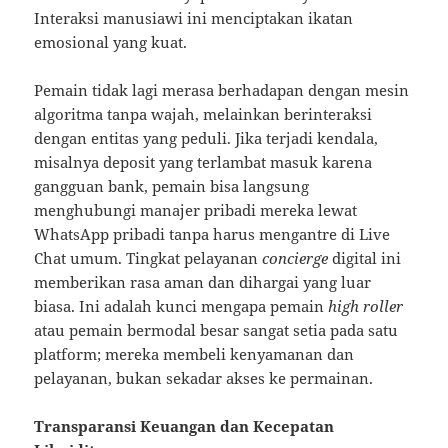
Interaksi manusiawi ini menciptakan ikatan
emosional yang kuat.
Pemain tidak lagi merasa berhadapan dengan mesin
algoritma tanpa wajah, melainkan berinteraksi
dengan entitas yang peduli. Jika terjadi kendala,
misalnya deposit yang terlambat masuk karena
gangguan bank, pemain bisa langsung
menghubungi manajer pribadi mereka lewat
WhatsApp pribadi tanpa harus mengantre di Live
Chat umum. Tingkat pelayanan
concierge
digital ini
memberikan rasa aman dan dihargai yang luar
biasa. Ini adalah kunci mengapa pemain
high roller
atau pemain bermodal besar sangat setia pada satu
platform; mereka membeli kenyamanan dan
pelayanan, bukan sekadar akses ke permainan.
Transparansi Keuangan dan Kecepatan