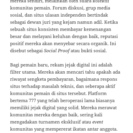
mereka sendiri, melainkan oleh suara kolektif
komunitas pemain. Forum diskusi, grup media
sosial, dan situs ulasan independen bertindak
sebagai dewan juri yang kejam namun adil. Ketika
sebuah situs konsisten membayar kemenangan
besar dan melayani keluhan dengan baik, reputasi
positif mereka akan menyebar secara organik. Ini
disebut sebagai
Social Proof
atau bukti sosial.
Bagi pemain baru, rekam jejak digital ini adalah
filter utama. Mereka akan mencari tahu apakah ada
riwayat sengketa pembayaran, bagaimana respons
situs terhadap masalah teknis, dan seberapa aktif
komunitas pemain di situs tersebut. Platform
bertema 777 yang telah beroperasi lama biasanya
memiliki jejak digital yang solid. Mereka merawat
komunitas mereka dengan baik, sering kali
mengadakan turnamen eksklusif atau
event
komunitas yang mempererat ikatan antar anggota.