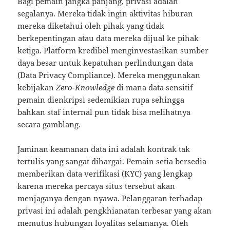
Bagi pemain jangka panjang, privasi adalah
segalanya. Mereka tidak ingin aktivitas hiburan
mereka diketahui oleh pihak yang tidak
berkepentingan atau data mereka dijual ke pihak
ketiga. Platform kredibel menginvestasikan sumber
daya besar untuk kepatuhan perlindungan data
(Data Privacy Compliance). Mereka menggunakan
kebijakan
Zero-Knowledge
di mana data sensitif
pemain dienkripsi sedemikian rupa sehingga
bahkan staf internal pun tidak bisa melihatnya
secara gamblang.
Jaminan keamanan data ini adalah kontrak tak
tertulis yang sangat dihargai. Pemain setia bersedia
memberikan data verifikasi (KYC) yang lengkap
karena mereka percaya situs tersebut akan
menjaganya dengan nyawa. Pelanggaran terhadap
privasi ini adalah pengkhianatan terbesar yang akan
memutus hubungan loyalitas selamanya. Oleh