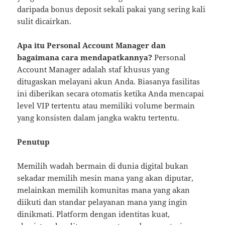
daripada bonus deposit sekali pakai yang sering kali
sulit dicairkan.
Apa itu Personal Account Manager dan
bagaimana cara mendapatkannya?
Personal
Account Manager adalah staf khusus yang
ditugaskan melayani akun Anda. Biasanya fasilitas
ini diberikan secara otomatis ketika Anda mencapai
level VIP tertentu atau memiliki volume bermain
yang konsisten dalam jangka waktu tertentu.
Penutup
Memilih wadah bermain di dunia digital bukan
sekadar memilih mesin mana yang akan diputar,
melainkan memilih komunitas mana yang akan
diikuti dan standar pelayanan mana yang ingin
dinikmati. Platform dengan identitas kuat,