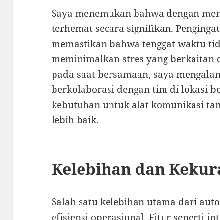
Saya menemukan bahwa dengan meng
terhemat secara signifikan. Penging
memastikan bahwa tenggat waktu tid
meminimalkan stres yang berkaitan 
pada saat bersamaan, saya mengalam
berkolaborasi dengan tim di lokasi b
kebutuhan untuk alat komunikasi tam
lebih baik.
Kelebihan dan Keku
Salah satu kelebihan utama dari aut
efisiensi operasional. Fitur seperti 