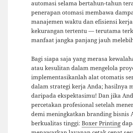
automasi selama bertahun-tahun terak
penerapan otomasi membawa dampak 
manajemen waktu dan efisiensi kerj
kekurangan tertentu — terutama terk
manfaat jangka panjang jauh melebihi 
Bagi siapa saja yang merasa kewalaha
atau kesulitan dalam mengelola pro
implementasikanlah alat otomatis se
dalam strategi kerja Anda; hasilnya 
daripada ekspektasimu! Dan jika An
percetakan profesional setelah mener
demi meningkatkan branding bisnis A
berkualitas tinggi:
Boxer Printing
dapa
menawarkan layanan cetak cepat ses