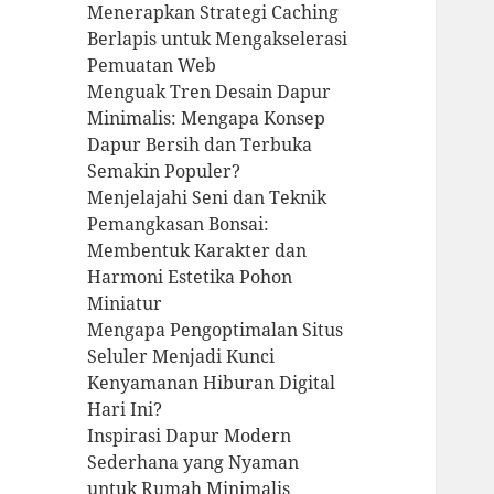
Menerapkan Strategi Caching
Berlapis untuk Mengakselerasi
Pemuatan Web
Menguak Tren Desain Dapur
Minimalis: Mengapa Konsep
Dapur Bersih dan Terbuka
Semakin Populer?
Menjelajahi Seni dan Teknik
Pemangkasan Bonsai:
Membentuk Karakter dan
Harmoni Estetika Pohon
Miniatur
Mengapa Pengoptimalan Situs
Seluler Menjadi Kunci
Kenyamanan Hiburan Digital
Hari Ini?
Inspirasi Dapur Modern
Sederhana yang Nyaman
untuk Rumah Minimalis