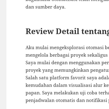
dan sumber daya.
Review Detail tentan
Aku mulai mengeksplorasi otomasi be
mengelola berbagai proyek sekaligu
Saya mulai dengan menggunakan pe
proyek yang memungkinkan pengatura
Salah satu platform favorit saya ada
kemudahan dalam visualisasi alur ke
papan. Saya melakukan uji coba terhad
penjadwalan otomatis dan notifikasi 