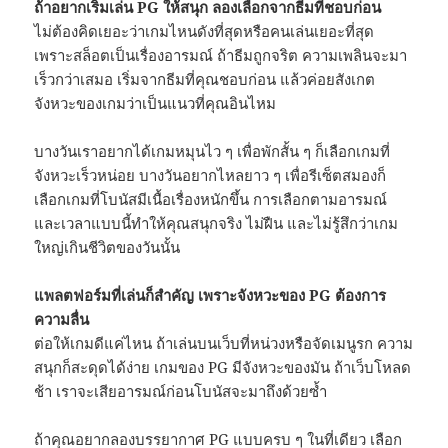
ถ้าอยากเริ่มเล่น PG ให้สนุก ลองเลือกจากธีมที่ชอบก่อน
ไม่ต้องคิดเยอะว่าเกมไหนดังที่สุดหรือคนเล่นเยอะที่สุด
เพราะสล็อตเป็นเรื่องอารมณ์ ถ้าธีมถูกจริต ความเพลินจะมา
เร็วกว่าเสมอ เริ่มจากธีมที่คุณชอบก่อน แล้วค่อยสังเกต
จังหวะของเกมว่าเป็นแนวที่คุณอินไหม
บางวันเราอยากได้เกมหมุนไว ๆ เพื่อพักสั้น ๆ ก็เลือกเกมที่
จังหวะเร็วหน่อย บางวันอยากไหลยาว ๆ เพื่อรีเซ็ตสมองก็
เลือกเกมที่โบนัสมีเนื้อเรื่องหนักขึ้น การเลือกตามอารมณ์
และเวลาแบบนี้ทำให้คุณสนุกจริง ไม่ฝืน และไม่รู้สึกว่าเกม
ใหญ่เกินชีวิตของวันนั้น
แพลตฟอร์มที่เล่นก็สำคัญ เพราะจังหวะของ PG ต้องการ
ความลื่น
ต่อให้เกมดีแค่ไหน ถ้าเล่นบนเว็บที่หน่วงหรือจัดเมนูรก ความ
สนุกก็สะดุดได้ง่าย เกมของ PG มีจังหวะของมัน ถ้าเว็บโหลด
ช้า เราจะเสียอารมณ์ก่อนโบนัสจะมาถึงด้วยซ้ำ
ถ้าคุณอยากลองบรรยากาศ PG แบบครบ ๆ ในที่เดียว เลือก