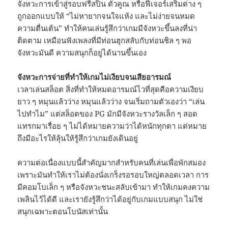
จังหวะการเข้าสู่รอบฟรีสปิน ตัวคูณ หรือฟีเจอร์เสริมต่าง ๆ
ถูกออกแบบให้ “ไม่หายากจนใจแห้ง และไม่ง่ายจนหมด
ความตื่นเต้น” ทำให้คนเล่นรู้สึกว่าเกมมีจังหวะขึ้นลงที่น่า
ติดตาม เหมือนฟังเพลงที่มีท่อนฮุกสลับกับท่อนชิล ๆ พอ
จังหวะมันดี ความสนุกก็อยู่ได้นานขึ้นเอง
จังหวะการจ่ายที่ทำให้เกมไม่เงียบจนเสียอารมณ์
เวลาเล่นสล็อต สิ่งที่ทำให้หมดอารมณ์ไวที่สุดคือความเงียบ
ยาว ๆ หมุนแล้วว่าง หมุนแล้วว่าง จนเริ่มถามตัวเองว่า “เล่น
ไปทำไม” แต่สล็อตของ PG มักมีจังหวะรางวัลเล็ก ๆ สอด
แทรกมาเรื่อย ๆ ไม่ได้หมายความว่าได้หนักทุกตา แต่หมาย
ถึงมีอะไรให้ลุ้นให้รู้สึกว่าเกมยังเดินอยู่
ความต่อเนื่องแบบนี้สำคัญมากสำหรับคนที่เล่นเพื่อพักสมอง
เพราะมันทำให้เราไม่ต้องนั่งเกร็งรอรอบใหญ่ตลอดเวลา การ
มีคอมโบเล็ก ๆ หรือจังหวะชนะสลับเข้ามา ทำให้เกมคงความ
เพลินไว้ได้ดี และเรายังรู้สึกว่าได้อยู่กับเกมแบบสนุก ไม่ใช่
สนุกเฉพาะตอนโบนัสเท่านั้น