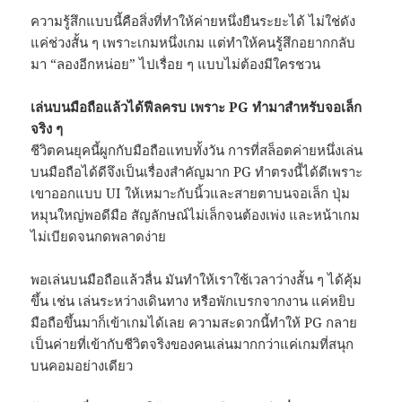
ความรู้สึกแบบนี้คือสิ่งที่ทำให้ค่ายหนึ่งยืนระยะได้ ไม่ใช่ดัง
แค่ช่วงสั้น ๆ เพราะเกมหนึ่งเกม แต่ทำให้คนรู้สึกอยากกลับ
มา “ลองอีกหน่อย” ไปเรื่อย ๆ แบบไม่ต้องมีใครชวน
เล่นบนมือถือแล้วได้ฟีลครบ เพราะ PG ทำมาสำหรับจอเล็ก
จริง ๆ
ชีวิตคนยุคนี้ผูกกับมือถือแทบทั้งวัน การที่สล็อตค่ายหนึ่งเล่น
บนมือถือได้ดีจึงเป็นเรื่องสำคัญมาก PG ทำตรงนี้ได้ดีเพราะ
เขาออกแบบ UI ให้เหมาะกับนิ้วและสายตาบนจอเล็ก ปุ่ม
หมุนใหญ่พอดีมือ สัญลักษณ์ไม่เล็กจนต้องเพ่ง และหน้าเกม
ไม่เบียดจนกดพลาดง่าย
พอเล่นบนมือถือแล้วลื่น มันทำให้เราใช้เวลาว่างสั้น ๆ ได้คุ้ม
ขึ้น เช่น เล่นระหว่างเดินทาง หรือพักเบรกจากงาน แค่หยิบ
มือถือขึ้นมาก็เข้าเกมได้เลย ความสะดวกนี้ทำให้ PG กลาย
เป็นค่ายที่เข้ากับชีวิตจริงของคนเล่นมากกว่าแค่เกมที่สนุก
บนคอมอย่างเดียว