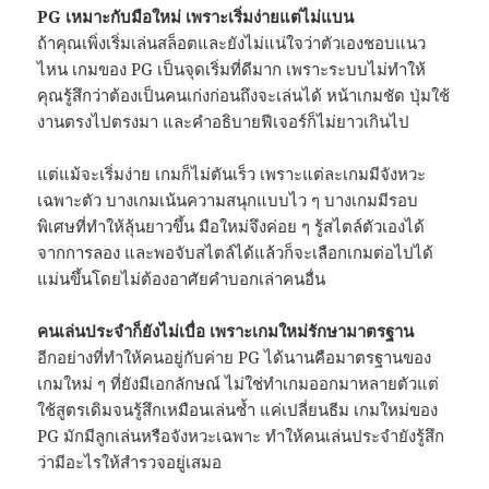
PG เหมาะกับมือใหม่ เพราะเริ่มง่ายแต่ไม่แบน
ถ้าคุณเพิ่งเริ่มเล่นสล็อตและยังไม่แน่ใจว่าตัวเองชอบแนว
ไหน เกมของ PG เป็นจุดเริ่มที่ดีมาก เพราะระบบไม่ทำให้
คุณรู้สึกว่าต้องเป็นคนเก่งก่อนถึงจะเล่นได้ หน้าเกมชัด ปุ่มใช้
งานตรงไปตรงมา และคำอธิบายฟีเจอร์ก็ไม่ยาวเกินไป
แต่แม้จะเริ่มง่าย เกมก็ไม่ตันเร็ว เพราะแต่ละเกมมีจังหวะ
เฉพาะตัว บางเกมเน้นความสนุกแบบไว ๆ บางเกมมีรอบ
พิเศษที่ทำให้ลุ้นยาวขึ้น มือใหม่จึงค่อย ๆ รู้สไตล์ตัวเองได้
จากการลอง และพอจับสไตล์ได้แล้วก็จะเลือกเกมต่อไปได้
แม่นขึ้นโดยไม่ต้องอาศัยคำบอกเล่าคนอื่น
คนเล่นประจำก็ยังไม่เบื่อ เพราะเกมใหม่รักษามาตรฐาน
อีกอย่างที่ทำให้คนอยู่กับค่าย PG ได้นานคือมาตรฐานของ
เกมใหม่ ๆ ที่ยังมีเอกลักษณ์ ไม่ใช่ทำเกมออกมาหลายตัวแต่
ใช้สูตรเดิมจนรู้สึกเหมือนเล่นซ้ำ แค่เปลี่ยนธีม เกมใหม่ของ
PG มักมีลูกเล่นหรือจังหวะเฉพาะ ทำให้คนเล่นประจำยังรู้สึก
ว่ามีอะไรให้สำรวจอยู่เสมอ