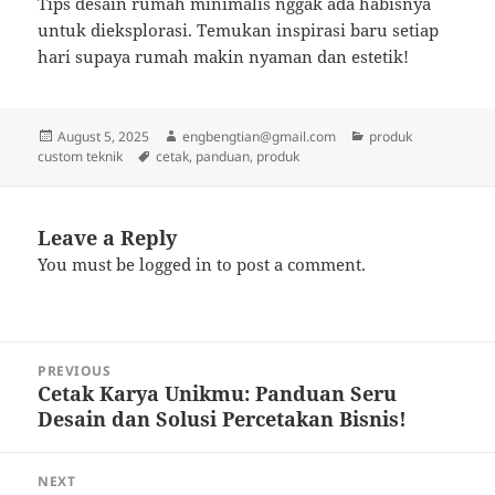
Tips desain rumah minimalis nggak ada habisnya
untuk dieksplorasi. Temukan inspirasi baru setiap
hari supaya rumah makin nyaman dan estetik!
Posted
Author
Categories
August 5, 2025
engbengtian@gmail.com
produk
on
Tags
custom teknik
cetak
,
panduan
,
produk
Leave a Reply
You must be
logged in
to post a comment.
Post
PREVIOUS
navigation
Cetak Karya Unikmu: Panduan Seru
Previous
Desain dan Solusi Percetakan Bisnis!
post:
NEXT