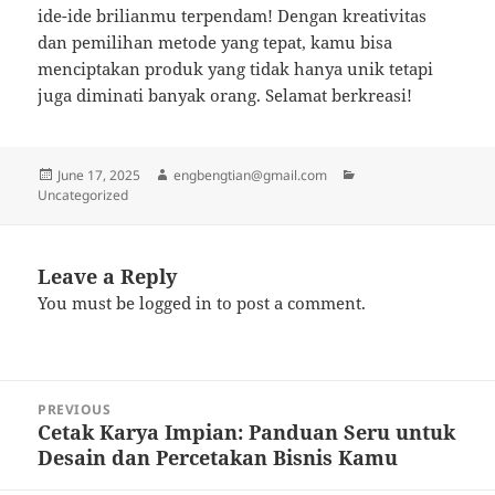
ide-ide brilianmu terpendam! Dengan kreativitas
dan pemilihan metode yang tepat, kamu bisa
menciptakan produk yang tidak hanya unik tetapi
juga diminati banyak orang. Selamat berkreasi!
Posted
Author
Categories
June 17, 2025
engbengtian@gmail.com
on
Uncategorized
Leave a Reply
You must be
logged in
to post a comment.
Post
PREVIOUS
navigation
Cetak Karya Impian: Panduan Seru untuk
Previous
Desain dan Percetakan Bisnis Kamu
post: