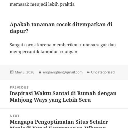
memasak menjadi lebih praktis.
Apakah tanaman cocok ditempatkan di
dapur?
Sangat cocok karena memberikan nuansa segar dan
mempercantik tampilan ruangan
Posted
Author
Categories
May 8, 2026
engbengtian@gmail.com
Uncategorized
on
Post
PREVIOUS
navigation
Inspirasi Waktu Santai di Rumah dengan
Previous
Mahjong Ways yang Lebih Seru
post:
NEXT
Mengapa Pengoptimalan Situs Seluler
Next