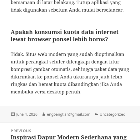
bersamaan di latar belakang. Tutup aplikasi yang
tidak digunakan sebelum Anda mulai berselancar.
Apakah konsumsi kuota data internet
lewat browser ponsel lebih boros?
Tidak. Situs web modern yang sudah dioptimalkan
untuk perangkat seluler dilengkapi dengan fitur
kompresi gambar otomatis, sehingga paket data yang
dikirimkan ke ponsel Anda ukurannya jauh lebih
ringkas dan hemat kuota dibandingkan jika Anda
membuka versi desktop penuh.
Posted
Author
Categories
June 4, 2026
engbengtian@gmail.com
Uncategorized
on
Post
PREVIOUS
navigation
Inspirasi Dapur Modern Sederhana yang
Previous