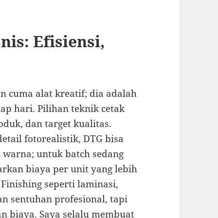
is: Efisiensi,
n cuma alat kreatif; dia adalah
ap hari. Pilihan teknik cetak
duk, dan target kualitas.
tail fotorealistik, DTG bisa
i warna; untuk batch sedang
rkan biaya per unit yang lebih
Finishing seperti laminasi,
 sentuhan profesional, tapi
n biaya. Saya selalu membuat