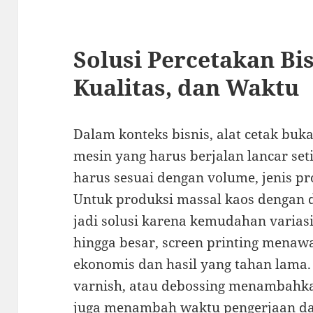
Solusi Percetakan Bisn
Kualitas, dan Waktu
Dalam konteks bisnis, alat cetak buka
mesin yang harus berjalan lancar seti
harus sesuai dengan volume, jenis pro
Untuk produksi massal kaos dengan de
jadi solusi karena kemudahan varias
hingga besar, screen printing menawa
ekonomis dan hasil yang tahan lama. 
varnish, atau debossing menambahkan
juga menambah waktu pengerjaan da