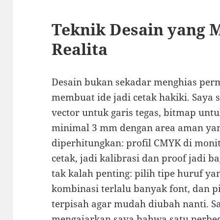
Teknik Desain yang 
Realita
Desain bukan sekadar menghias perm
membuat ide jadi cetak hakiki. Saya s
vector untuk garis tegas, bitmap untu
minimal 3 mm dengan area aman yang
diperhitungkan: profil CMYK di monit
cetak, jadi kalibrasi dan proof jadi b
tak kalah penting: pilih tipe huruf ya
kombinasi terlalu banyak font, dan p
terpisah agar mudah diubah nanti. S
mengajarkan saya bahwa satu perbed