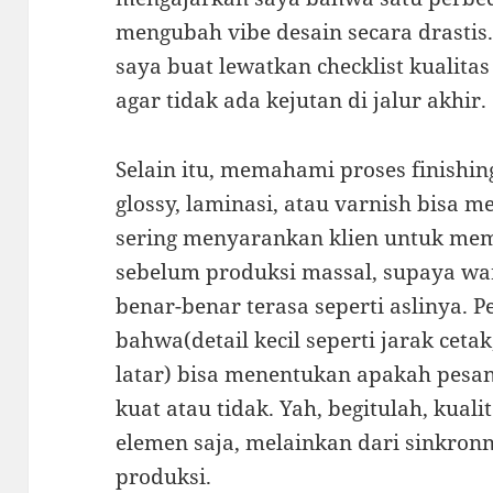
mengubah vibe desain secara drastis. 
saya buat lewatkan checklist kualita
agar tidak ada kejutan di jalur akhir.
Selain itu, memahami proses finishing
glossy, laminasi, atau varnish bisa 
sering menyarankan klien untuk mem
sebelum produksi massal, supaya war
benar-benar terasa seperti aslinya
bahwa(detail kecil seperti jarak ceta
latar) bisa menentukan apakah pesa
kuat atau tidak. Yah, begitulah, kuali
elemen saja, melainkan dari sinkro
produksi.