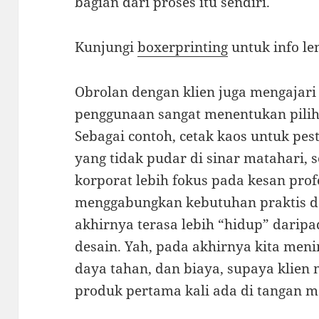
bagian dari proses itu sendiri.
Kunjungi
boxerprinting
untuk info le
Obrolan dengan klien juga mengajari
penggunaan sangat menentukan pilih
Sebagai contoh, cetak kaos untuk pes
yang tidak pudar di sinar matahari,
korporat lebih fokus pada kesan profe
menggabungkan kebutuhan praktis den
akhirnya terasa lebih “hidup” daripa
desain. Yah, pada akhirnya kita me
daya tahan, dan biaya, supaya klien
produk pertama kali ada di tangan m