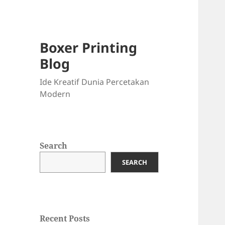
Boxer Printing
Blog
Ide Kreatif Dunia Percetakan
Modern
Search
SEARCH
Recent Posts